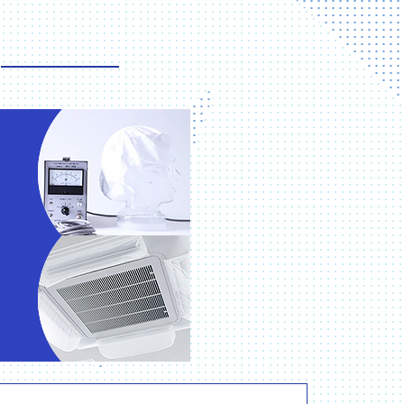
毛髪混入対策
ほこり・粉塵混入対策