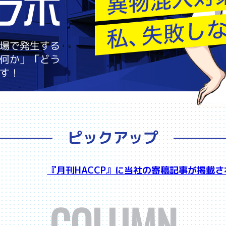
異物混入ラボ
場で発生する
何か」「どう
す！
ピックアップ
『月刊HACCP』に当社の寄稿記事が掲載さ
COLUMN