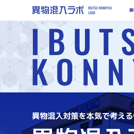
異物混入
異
異物混入対策を本気で考える