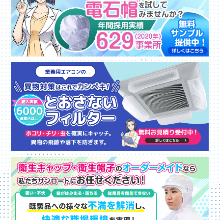
電
と
衛