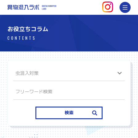
インスタグ
メ
異物混入ラボ | 対策・防止方法を
お役立ちコラム
CONTENTS
検索