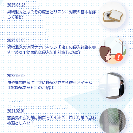
2025.03.28
異物混入とは？その原因とリスク、対策の基本を詳
しく解説
2025.03.03
異物混入の原因ナンバーワン「虫」の侵入経路を突
き止めろ！効果的な侵入防止対策もご紹介
2023.06.08
虫や異物を気にせずに換気ができる便利アイテム！
「窓換気ネット」のご紹介
2021.02.01
窓換気の虫対策は網戸で大丈夫？コロナ対策の思わ
ぬ落とし穴が！