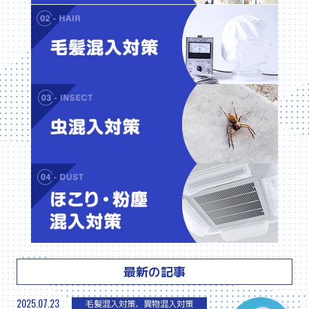
毛髪
虫混
ほこ
最新の記事
2025.07.23
毛髪混入対策、異物混入対策