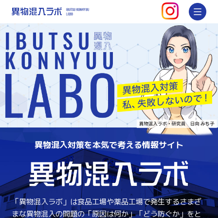
インスタグ
メ
異物混入ラボ |
異物混入対策を本気で考える情報サイト
異
「異物混入ラボ」は食品工場や薬品工場で発生するさまざ
まな異物混入の問題の「原因は何か」「どう防ぐか」をと