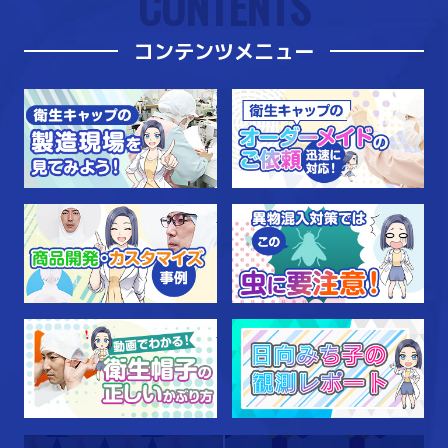
CONTENTS
コンテンツメニュー
衛生キャップの製造現場を見て
衛
商品開発・カスタマイズ事例
異
動画でわかる！衛生帽子の正し
日