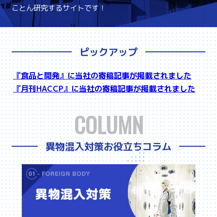
ことん研究するサイトです！
ピックアップ
『食品と開発』に当社の寄稿記事が掲載されました
『月刊HACCP』に当社の寄稿記事が掲載されました
COLUMN
異物混入対策お役立ちコラム
異物