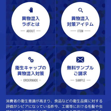
異物混入
異物混入
ラボとは
対策アイテム
ABOUT
ITEM
衛生キャップの
無料サンプル
異物混入対策
ご請求
ORDERMADE
SAMPLE
消費者の衛生意識が高まり、食品などの衛生品質に対する
評価がシビアになっている昨今、工場等における毛髪や虫