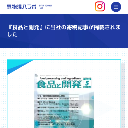
インスタグ
メ
異物混入ラボ | 対策・防止方法を
『食品と開発』に当社の寄稿記事が掲載されま
した