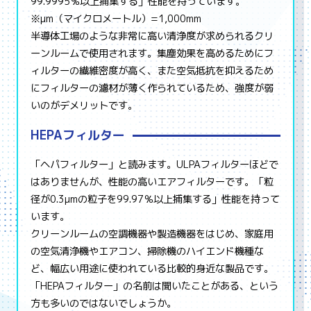
99.9995％以上捕集する」性能を持っています。
※µm（マイクロメートル）=1,000mm
半導体工場のような非常に高い清浄度が求められるクリ
ーンルームで使用されます。集塵効果を高めるためにフ
ィルターの繊維密度が高く、また空気抵抗を抑えるため
にフィルターの濾材が薄く作られているため、強度が弱
いのがデメリットです。
HEPAフィルター
「ヘパフィルター」と読みます。ULPAフィルターほどで
はありませんが、性能の高いエアフィルターです。「粒
径が0.3µmの粒子を99.97％以上捕集する」性能を持って
います。
クリーンルームの空調機器や製造機器をはじめ、家庭用
の空気清浄機やエアコン、掃除機のハイエンド機種な
ど、幅広い用途に使われている比較的身近な製品です。
「HEPAフィルター」の名前は聞いたことがある、という
方も多いのではないでしょうか。