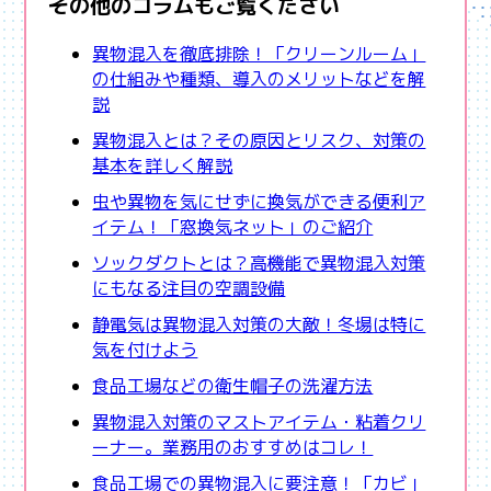
その他のコラムもご覧ください
異物混入を徹底排除！「クリーンルーム」
の仕組みや種類、導入のメリットなどを解
説
異物混入とは？その原因とリスク、対策の
基本を詳しく解説
虫や異物を気にせずに換気ができる便利ア
イテム！「窓換気ネット」のご紹介
ソックダクトとは？高機能で異物混入対策
にもなる注目の空調設備
静電気は異物混入対策の大敵！冬場は特に
気を付けよう
食品工場などの衛生帽子の洗濯方法
異物混入対策のマストアイテム・粘着クリ
ーナー。業務用のおすすめはコレ！
食品工場での異物混入に要注意！「カビ」