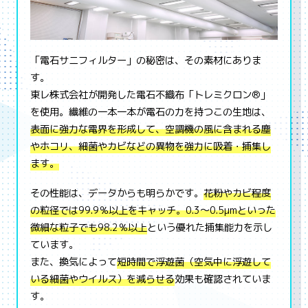
「電石サニフィルター」の秘密は、その素材にありま
す。
東レ株式会社が開発した電石不織布「トレミクロン®」
を使用。繊維の一本一本が電石の力を持つこの生地は、
表面に強力な電界を形成して、空調機の風に含まれる塵
やホコリ、細菌やカビなどの異物を強力に吸着・捕集し
ます。
その性能は、データからも明らかです。
花粉やカビ程度
の粒径では99.9％以上をキャッチ。0.3～0.5µmといった
微細な粒子でも98.2％以上
という優れた捕集能力を示し
ています。
また、換気によって
短時間で浮遊菌（空気中に浮遊して
いる細菌やウイルス）を減らせる
効果も確認されていま
す。