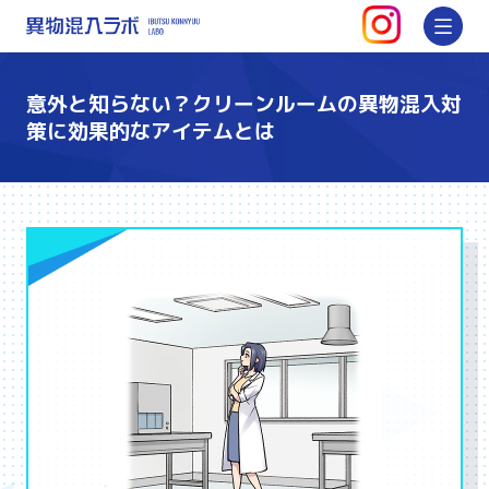
インスタグ
メ
異物混入ラボ | 対策・防止方法を
意外と知らない？クリーンルームの異物混入対
策に効果的なアイテムとは